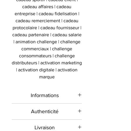
cadeau affaires | cadeau
entreprise | cadeau fidelisation |
cadeau remerciement | cadeau
protocolaire | cadeau fournisseur |
cadeau partenaire | cadeau salarie
| animation challenge | challenge
commerciaux | challenge
consommateurs | challenge
distributeurs | activation marketing
| activation digitale | activation
marque
Informations
Type de
Short signé
Authenticité
produit
Présent sur le marché
Livraison
international depuis 2012 et en
Sport
Boxe