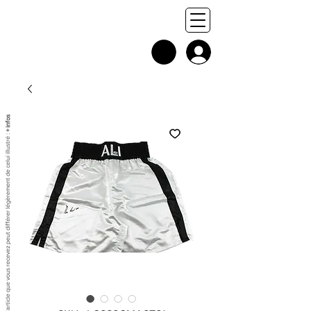
+ infos
Chaque exemplaire est unique, et l'article que vous recevez peut différer légèrement de celui illustré :