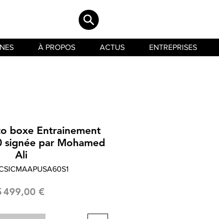
INES
À PROPOS
ACTUS
ENTREPRISES
to boxe Entrainement
 signée par Mohamed
Ali
LCSICMAAPUSA60S1
Prix
5 499,00 €