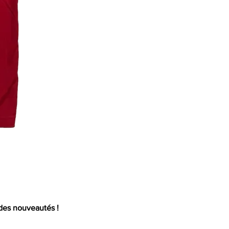
Mail
 des nouveautés !