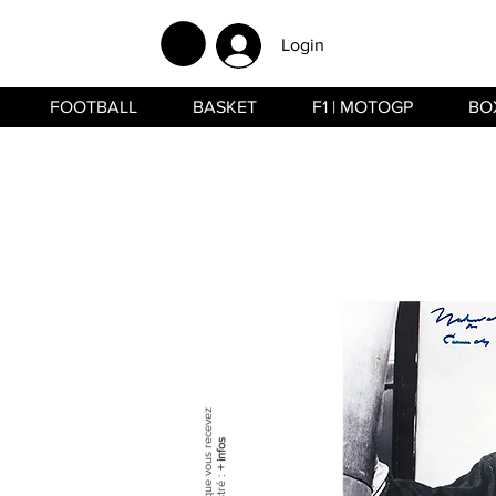
Login
FOOTBALL
BASKET
F1 | MOTOGP
BO
+ infos