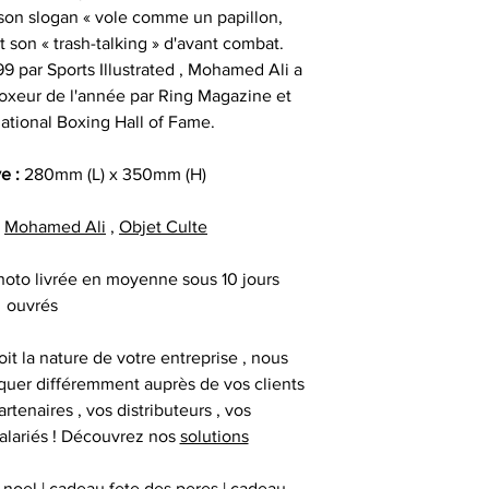
facture ou de la ca
cadeau client
 son slogan « vole comme un papillon,
au moment d
remerciement | 
 son « trash-talking » d'avant combat.
Tous nos articl
fournisseur | cadea
9 par Sports Illustrated , Mohamed Ali a
accompagnés d'une
| cadeau sala
 boxeur de l'année par Ring Magazine et
que la signature du
exceptionnel | c
rnational Boxing Hall of Fame.
vous avez acqui
prestige | anim
première certific
animation challe
ve :
280mm (L) x 350mm (H)
officiel d'authenti
challenge distrib
qu’une deuxième ce
activation dig
,
Mohamed Ali
,
Objet Culte
hoto livrée en moyenne sous 10 jours
Chaque objet spor
ouvrés
Collectionneur Sp
deux stickers 
it la nature de votre entreprise , nous
inviolables , apposé
uer différemment auprès de vos clients
sur l’ obje
artenaires , vos distributeurs , vos
alariés ! Découvrez nos
solutions
 noel | cadeau fete des peres | cadeau