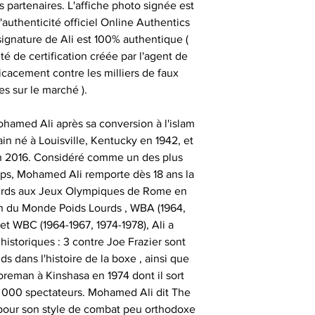
s partenaires. L'affiche photo signée est
sont authentiqu
authenticité officiel Online Authentics
importante, aus
- les articles e
- animer des
ignature de Ali est 100% authentique (
uniquement ob
temps de 
consommate
té de certification créée par l'agent de
partenaires his
icacement contre les milliers de faux
séances de signat
- les articles en
- offrir des cadeau
es sur le marché ).
outre-atlantique s
émotionnels 
pass
ohamed Ali après sa conversion à l'islam
Ces sociétés privé
- animer et eng
in né à Louisville, Kentucky en 1942, et
fournir ces ma
Le délai de liv
en 2016. Considéré comme un des plus
collection aupr
tran
ps, Mohamed Ali remporte dès 18 ans la
monde , possède
- animer des
ourds aux Jeux Olympiques de Rome en
différents sportifs
Veuillez nous co
n du Monde Poids Lourds , WBA (1964,
sont amenés à sig
particulièrement u
- et tout type d'a
 et WBC (1964-1967, 1974-1978), Ali a
qui peut expli
date précise ou si
historiques : 3 contre Joe Frazier sont
important les con
t
s dans l'histoire de la boxe , ainsi que
ainsi que des diff
Alors n’hésitez pa
eman à Kinshasa en 1974 dont il sort
s
Nous sommes en m
Sportif pour trou
 000 spectateurs. Mohamed Ali dit The
des adresses autr
pour son style de combat peu orthodoxe
CERTIFICAT 