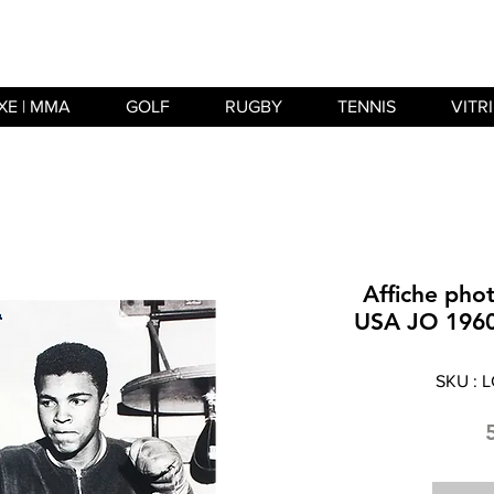
XE | MMA
GOLF
RUGBY
TENNIS
VITR
Affiche pho
USA JO 1960
SKU : 