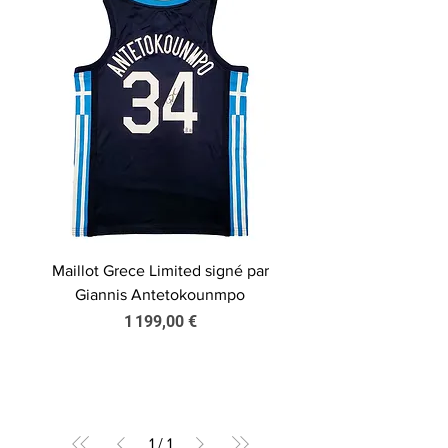
Maillot Grece Limited signé par
Giannis Antetokounmpo
Prix
1 199,00 €
1
/
1