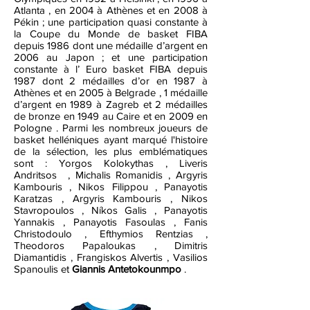
Atlanta , en 2004 à Athènes et en 2008 à
Pékin ; une participation quasi constante à
la Coupe du Monde de basket FIBA
depuis 1986 dont une médaille d’argent en
2006 au Japon ; et une participation
constante à l’ Euro basket FIBA depuis
1987 dont 2 médailles d’or en 1987 à
Athènes et en 2005 à Belgrade , 1 médaille
d’argent en 1989 à Zagreb et 2 médailles
de bronze en 1949 au Caire et en 2009 en
Pologne . Parmi les nombreux joueurs de
basket helléniques ayant marqué l'histoire
de la sélection, les plus emblématiques
sont : Yorgos Kolokythas , Liveris
Andritsos , Michalis Romanidis , Argyris
Kambouris , Nikos Filippou , Panayotis
Karatzas , Argyris Kambouris , Nikos
Stavropoulos , Níkos Galis , Panayotis
Yannakis , Panayotis Fasoulas , Fanis
Christodoulo , Efthymios Rentzias ,
Theodoros Papaloukas , Dimitris
Diamantidis , Frangiskos Alvertis , Vasilios
Spanoulis et
Giannis Antetokounmpo
.