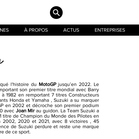
INES
À PROPOS
ACTUS
ENTREPRISES
n
ué l'histoire du
MotoGP
jusqu’en 2022. Le
mportant son premier titre mondial avec Barry
à 1982 en remportant 7 titres Constructeurs
éants Honda et Yamaha , Suzuki a su marquer
toGP en 2002 et décroche son premier podium
020 avec
Joan Mir
au guidon. La Team Suzuki a
 1 titre de Champion du Monde des Pilotes en
2002, 2020 et 2021, avec 8 victoires , 45
luence de Suzuki perdure et reste une marque
re de ce sport.