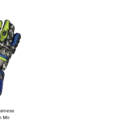
Dainese
n Mir