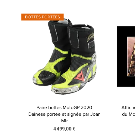
BOTTES PORTÉES
Aperçu rapide
Paire bottes MotoGP 2020
Affic
Dainese portée et signée par Joan
du Mo
Mir
Prix
4 499,00 €