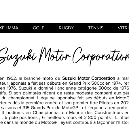
XE | MMA
GOLF
RUGBY
TENNIS
VITR
Suzuki Motor Corporatio
en 1952, la branche moto de
Suzuki Motor Corporation
a marq
teur japonais a fait ses débuts en Grand Prix 500cc en 1974, re
en 1976. Suzuki a dominé l'ancienne catégorie 500cc de 1976 
tifs. Si son palmarès récent de reste modeste comparé aux g
ire du championnat. L’équipe japonaise fait ses débuts en Mo
teurs dès la première année et son premier titre Pilotes en 2
 saisons et 315 Grands Prix de MotoGP , et l'équipe a remporté
 3 podiums en Championnat du Monde des Constructeurs en 
, 6 pole positions , 6 meilleurs tours et 2 800 points . L'inf
e dans le monde du MotoGP , ayant contribué à façonner l'histoi