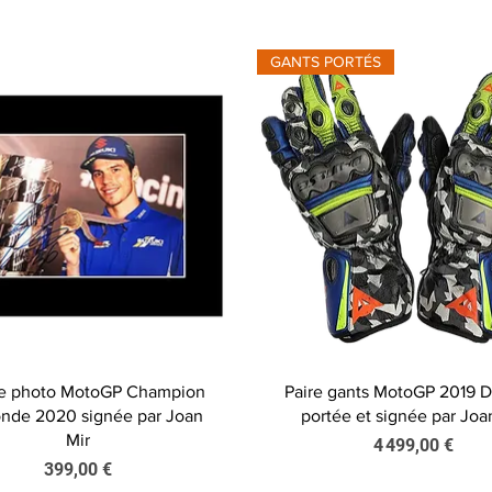
GANTS PORTÉS
Aperçu rapide
Aperçu rapide
he photo MotoGP Champion
Paire gants MotoGP 2019 
nde 2020 signée par Joan
portée et signée par Joa
Mir
Prix
4 499,00 €
Prix
399,00 €