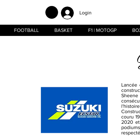
Login
FOOTBALL
BASKET
F1 | MOTOGP
BO
Lancée 
construc
Sheene 
consécu
l'histo
Construc
couru 19
2020 et
podiums 
respecté