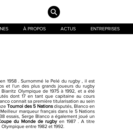
INES
À PROPOS
ACTUS
ENTREPRISES
en 1958 . Surnommé le Pelé du rugby , il est
ps et l'un des plus grands joueurs du rugby
 Biarritz Olympique de 1975 à 1992, et a été
tés dont 17 en tant que capitaine au cours
anco connait sa première titularisation au sein
onze
Tournoi des 5 Nations
disputés, Blanco en
Meilleur marqueur français dans le 5 Nations
 38 essais, Serge Blanco a également joué un
Coupe du Monde de rugby
en 1987 . A titre
di Olympique entre 1982 et 1992.