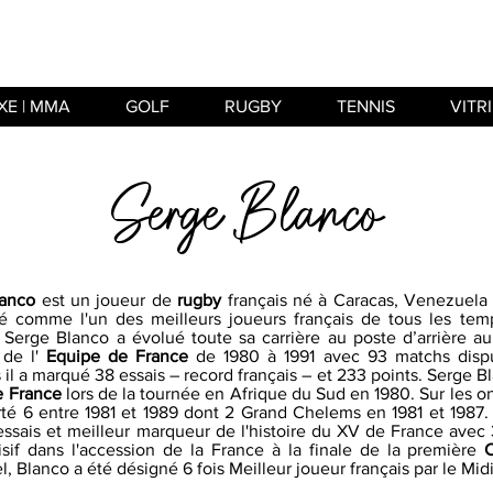
XE | MMA
GOLF
RUGBY
TENNIS
VITR
Serge Blanco
lanco
est un joueur de
rugby
français né à Caracas, Venezuela 
é comme l'un des meilleurs joueurs français de tous les tem
 Serge Blanco a évolué toute sa carrière au poste d’arrière au
de l'
Equipe de France
de 1980 à 1991 avec 93 matchs dispu
il a marqué 38 essais – record français – et 233 points. Serge Bl
 France
lors de la tournée en Afrique du Sud en 1980. Sur les 
té 6 entre 1981 et 1989 dont 2 Grand Chelems en 1981 et 1987. 
essais et meilleur marqueur de l'histoire du XV de France avec
isif dans l'accession de la France à la finale de la première
l, Blanco a été désigné 6 fois Meilleur joueur français par le Mi