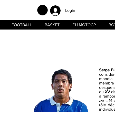
Login
FOOTBALL
BASKET
F1 | MOTOGP
BO
Serge B
considér
mondial.
membre 
desquels 
du
XV de
a rempor
avec 14 
rôle déc
individue