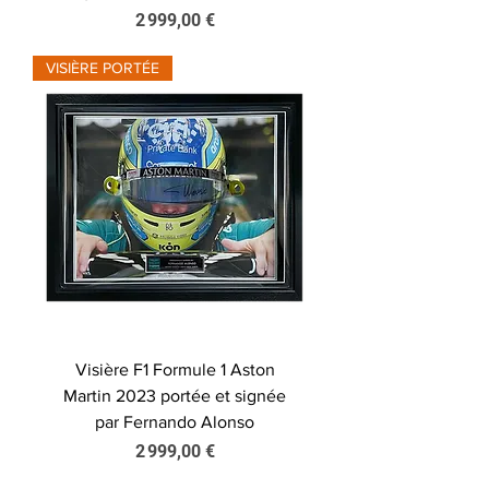
Prix
2 999,00 €
VISIÈRE PORTÉE
Visière F1 Formule 1 Aston
Martin 2023 portée et signée
par Fernando Alonso
Prix
2 999,00 €