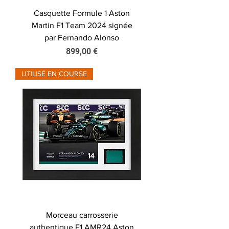
Casquette Formule 1 Aston
Martin F1 Team 2024 signée
par Fernando Alonso
Prix
899,00 €
UTILISÉ EN COURSE
Morceau carrosserie
authentique F1 AMR24 Aston