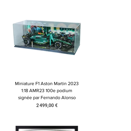
Miniature F1 Aston Martin 2023
1:18 AMR23 100e podium
signée par Fernando Alonso
Prix
2 499,00 €