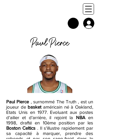
Paul Pierce
Paul Pierce
, surnommé The Truth , est un
joueur de
basket
américain né à Oakland,
Etats Unis en 1977. Evoluant aux postes
d'ailier et d'arrière, il rejoint la
NBA
en
1998, drafté en 10ème position par les
Boston Celtics
. Il s'illustre rapidement par
sa capacité à marquer, prendre des
rebonds et par son sang-froid dans le