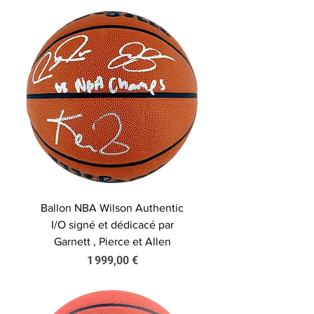
Ballon NBA Wilson Authentic
I/O signé et dédicacé par
Garnett , Pierce et Allen
Prix
1 999,00 €