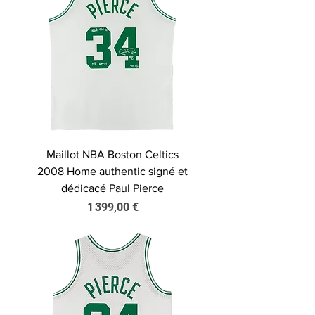
Maillot NBA Boston Celtics
2008 Home authentic signé et
dédicacé Paul Pierce
Prix
1 399,00 €