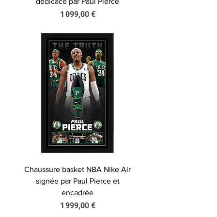
dédicacé par Paul Pierce
Prix
1 099,00 €
Chaussure basket NBA Nike Air
signée par Paul Pierce et
encadrée
Prix
1 999,00 €