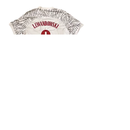
Maillot Pologne 2022 signé par
Robert Lewandowski
Rupture de stock