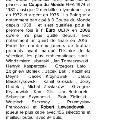
places aux
Coupe du Monde
FIFA 1974 et
1982 ainsi que 2 médailles olympiques , or
en 1972 et argent en 1976 . La Pologne a
notamment participé à 9 Coupe du Monde
depuis 1938 , et s’est qualifiée pour la
première fois à l’
Euro
UEFA en 2008
qu’elle n’a plus quitté depuis, avec
notamment un quart de finale en 2016 .
Parmi les nombreux joueurs de football
polonais ayant marqué l'histoire de la
sélection, les plus emblématiques sont :
Wlodzimierz Lubanski , Jan Tomaszewski ,
Henryk Kasperczak , Grzegorz Lato ,
Zbigniew Boniek , Jacek Bak , Kazimierz
Deyna , Jacek Krzynowek , Jakub
Blaszczykowski , Kamil Grosicki , Jerzy
Dudek , Michal Zewlakow , Grzegorz
Krychowiak , Kamil Glik , Jan Bednarek ,
Sebastian Szymanski , Piotr Zielinski ,
Wojciech Szczesny , Przemyslaw
Frankowski et
Robert Lewandowski
,
joueur le plus capé avec 156 sélections et
meilleur buteur avec 84 buts.