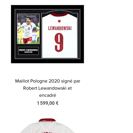
Maillot Pologne 2020 signé par
Robert Lewandowski et
encadré
Prix
1 599,00 €