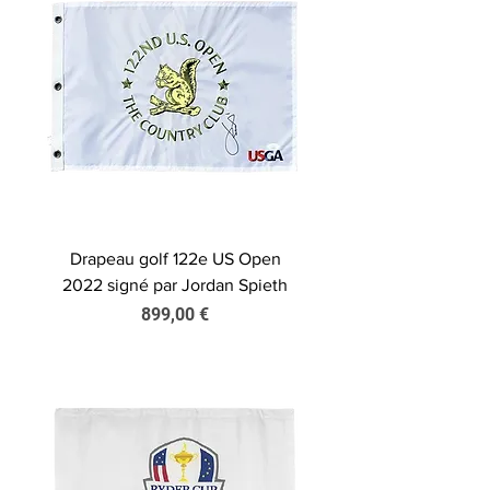
Drapeau golf 122e US Open
2022 signé par Jordan Spieth
Prix
899,00 €