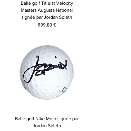
Balle golf Titleist Velocity
Masters Augusta National
signée par Jordan Spieth
Prix
999,00 €
Balle golf Nike Mojo signée par
Jordan Spieth