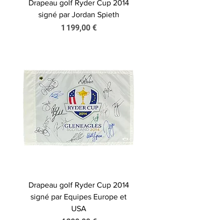
Drapeau golf Ryder Cup 2014
signé par Jordan Spieth
Prix
1 199,00 €
Drapeau golf Ryder Cup 2014
signé par Equipes Europe et
USA