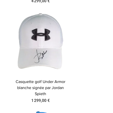
Prix
4 299,00 €
Casquette golf Under Armor
blanche signée par Jordan
Spieth
Prix
1 299,00 €