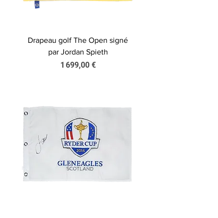
Drapeau golf The Open signé
par Jordan Spieth
Prix
1 699,00 €