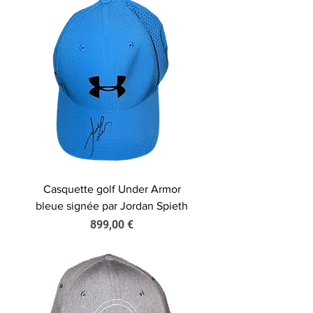
Casquette golf Under Armor
bleue signée par Jordan Spieth
Prix
899,00 €