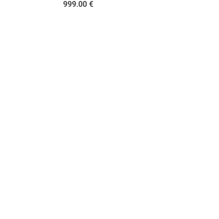
Prix
999,00 €
Affiche photo golf signée par
Jordan Spieth
Prix
999,00 €