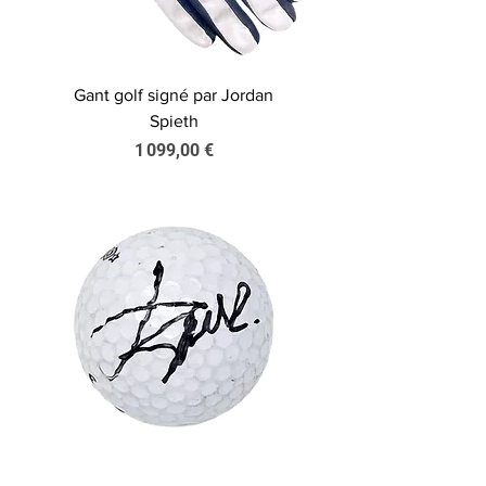
Gant golf signé par Jordan
Spieth
Prix
1 099,00 €