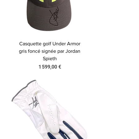
Casquette golf Under Armor
gris foncé signée par Jordan
Spieth
Prix
1 599,00 €