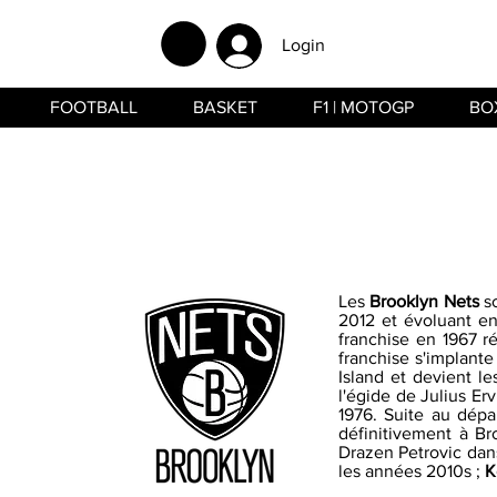
Login
FOOTBALL
BASKET
F1 | MOTOGP
BO
Les
Brooklyn Nets
so
2012 et évoluant 
franchise en 1967 ré
franchise s'implant
Island et devient l
l'égide de Julius Er
1976. Suite au dépa
définitivement à B
Drazen Petrovic dan
les années 2010s ;
K