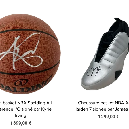
Aperçu rapide
Aperçu rapide
n basket NBA Spalding All
Chaussure basket NBA A
rence I/O signé par Kyrie
Harden 7 signée par James
Irving
Prix
1 299,00 €
Prix
1 899,00 €