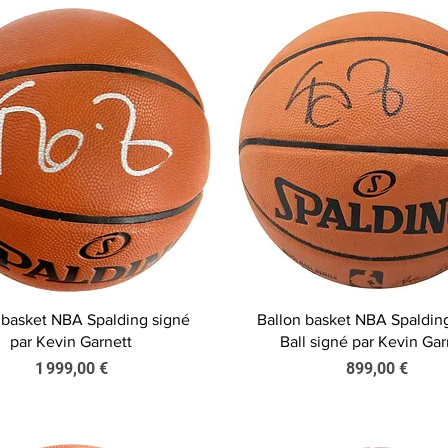
Aperçu rapide
Aperçu rapide
 basket NBA Spalding signé
Ballon basket NBA Spaldi
par Kevin Garnett
Ball signé par Kevin Gar
Prix
Prix
1 999,00 €
899,00 €