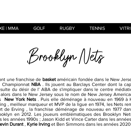
XE | MMA
GOLF
RUGBY
TENNIS
VITR
Brooklyn Nets
nt une franchise de
basket
américain fondée dans le New Jerse
en Championnat
NBA
. Ils jouent au Barclays Center dont la cap
sulte du désir de l' ABA de s'impliquer dans le centre médiatiq
e alors dans le New Jersey sous le nom de New Jersey America
es
New York Nets
. Puis elle déménage à nouveau en 1969 à 
ving , meilleur marqueur et MVP de la ligue en 1974, les Nets r
rt de Erving , la franchise déménage de nouveau en 1977 dans
rooklyn en 2012. Les joueurs emblématiques des Brooklyn Ne
s les années 1990s ; Jason Kidd et Vince Carter dans les année
evin Durant
,
Kyrie Irving
et Ben Simmons dans les années 2020