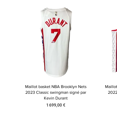
Aperçu rapide
Maillot basket NBA Brooklyn Nets
Maillo
2023 Classic swingman signé par
2022
Kevin Durant
Prix
1 699,00 €