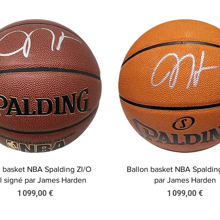
Aperçu rapide
Aperçu rapide
n basket NBA Spalding ZI/O
Ballon basket NBA Spaldin
l signé par James Harden
par James Harden
Prix
Prix
1 099,00 €
1 099,00 €