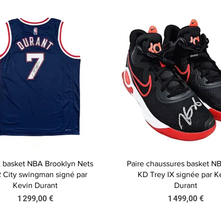
Aperçu rapide
Aperçu rapide
t basket NBA Brooklyn Nets
Paire chaussures basket N
 City swingman signé par
KD Trey IX signée par K
Kevin Durant
Durant
Prix
Prix
1 299,00 €
1 499,00 €