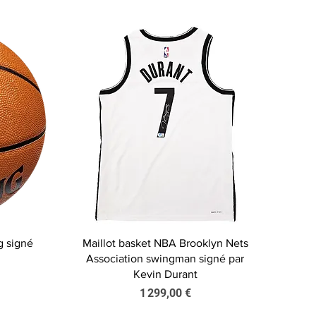
Aperçu rapide
g signé
Maillot basket NBA Brooklyn Nets
Association swingman signé par
Kevin Durant
Prix
1 299,00 €