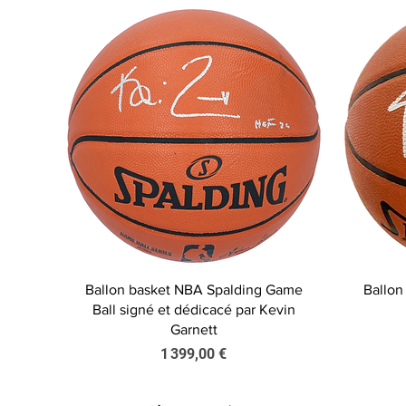
Aperçu rapide
Ballon basket NBA Spalding Game
Ballon
Ball signé et dédicacé par Kevin
Garnett
Prix
1 399,00 €