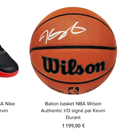
Aperçu rapide
BA Nike
Ballon basket NBA Wilson
evin
Authentic I/O signé par Kevin
Durant
Prix
1 199,00 €