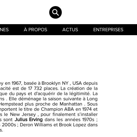
INES
À PROPOS
ACTUS
ENTREPRISES
y en 1967, basée à Brooklyn NY , USA depuis
acité est de 17 732 places. La création de la
ue du pays et d'acquérir de la légitimité. La
ns . Elle déménage la saison suivante à Long
Hempstead plus proche de Manhattan . Sous
emportent le titre de Champion ABA en 1974 et
 le New Jersey , pour finalement s’installer
ts sont
Julius Erving
dans les années 1970s ;
s 2000s ; Deron Williams et Brook Lopez dans
s.