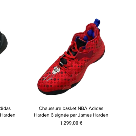
Aperçu rapide
didas
Chaussure basket NBA Adidas
 Harden
Harden 6 signée par James Harden
Prix
1 299,00 €