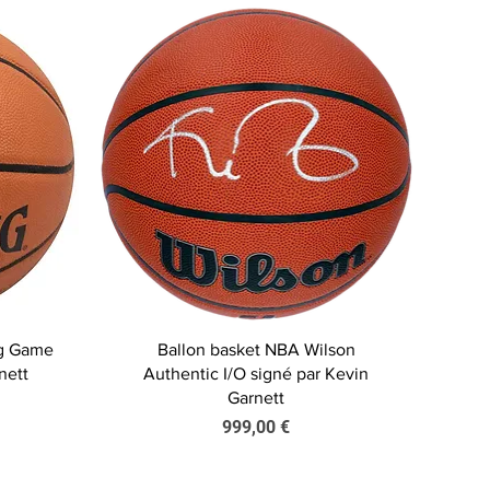
Aperçu rapide
ng Game
Ballon basket NBA Wilson
nett
Authentic I/O signé par Kevin
Garnett
Prix
999,00 €