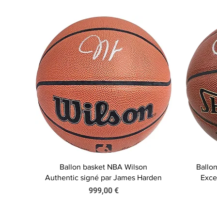
Aperçu rapide
Ballon basket NBA Wilson
Ballo
Authentic signé par James Harden
Exce
Prix
999,00 €