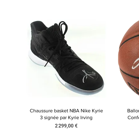
Aperçu rapide
Chaussure basket NBA Nike Kyrie
Ballo
3 signée par Kyrie Irving
Confe
Prix
2 299,00 €