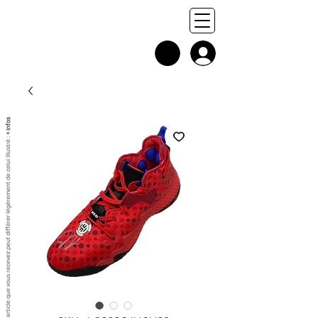
+ infos
Chaque exemplaire est unique, et l'article que vous recevez peut différer légèrement de celui illustré :