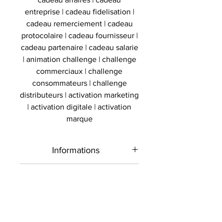
entreprise | cadeau fidelisation |
cadeau remerciement | cadeau
protocolaire | cadeau fournisseur |
cadeau partenaire | cadeau salarie
| animation challenge | challenge
commerciaux | challenge
consommateurs | challenge
distributeurs | activation marketing
| activation digitale | activation
marque
Informations
Type de
Chaussure
Authenticité
produit
signée
Présent sur le marché
Livraison
international depuis 2012 et en
Sport
Basket
France depuis 2020 , Le