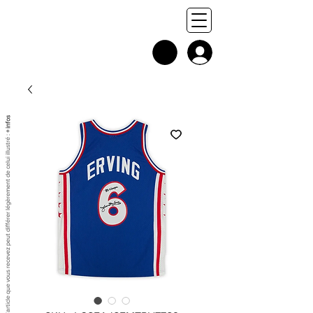
+ infos
Chaque exemplaire est unique, et l'article que vous recevez peut différer légèrement de celui illustré :