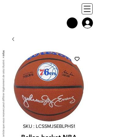
+ infos
Chaque exemplaire est unique, et l'article que vous recevez peut différer légèrement de celui illustré :
SKU : LCSSMJSEBLPHS1