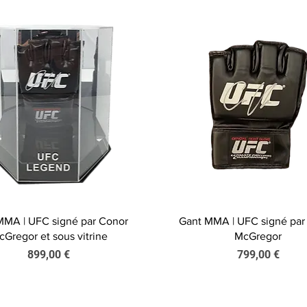
Aperçu rapide
Aperçu rapide
MMA | UFC signé par Conor
Gant MMA | UFC signé par
Gregor et sous vitrine
McGregor
Prix
Prix
899,00 €
799,00 €