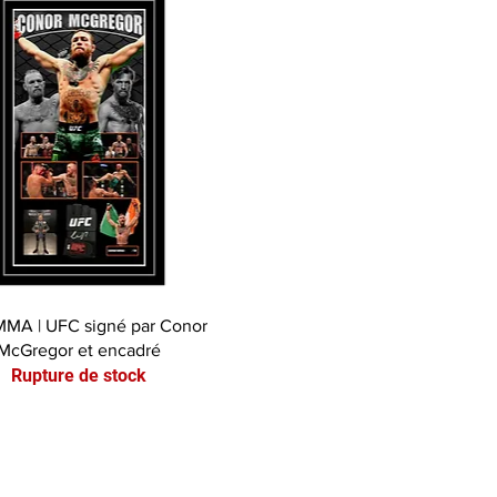
Aperçu rapide
MMA | UFC signé par Conor
McGregor et encadré
Rupture de stock