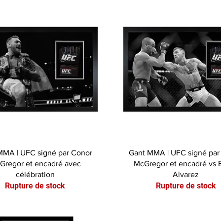
Aperçu rapide
Aperçu rapide
MMA | UFC signé par Conor
Gant MMA | UFC signé par
Gregor et encadré avec
McGregor et encadré vs 
célébration
Alvarez
Rupture de stock
Rupture de stock