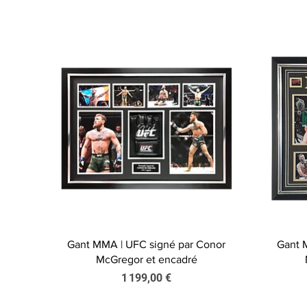
Aperçu rapide
Gant MMA | UFC signé par Conor
Gant 
McGregor et encadré
Prix
1 199,00 €