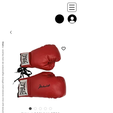
+ infos
Chaque exemplaire est unique, et l'article que vous recevez peut différer légèrement de celui illustré :