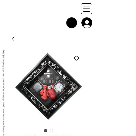
+ infos
Chaque exemplaire est unique, et l'article que vous recevez peut différer légèrement de celui illustré :