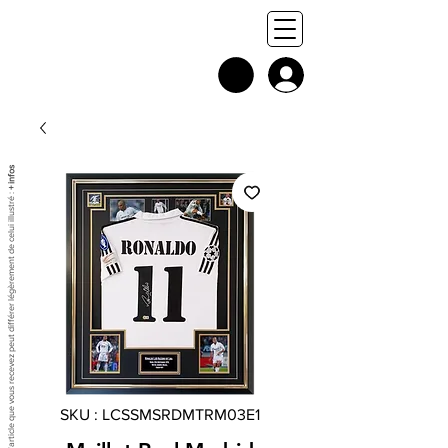
+ infos
Chaque exemplaire est unique, et l'article que vous recevez peut différer légèrement de celui illustré :
SKU : LCSSMSRDMTRM03E1