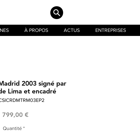
INES
À PROPOS
ACTUS
ENTREPRISES
 Madrid 2003 signé par
de Lima et encadré
LCSICRDMTRM03EP2
Prix
1 799,00 €
Quantité
*