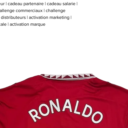
inviolables , apposé
ur | cadeau partenaire | cadeau salarie |
sur l’ obje
hallenge commerciaux | challenge
istributeurs | activation marketing |
tale | activation marque