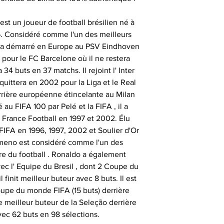
auprès de vos cl
, gants 
renseigner votre 
Certification
partenaires
st un joueur de football brésilien né à
difficulté po
consommat
SESSIONS OF
76. Considéré comme l'un des meilleurs
il a démarré en Europe au PSV Eindhoven
- les articles no
Nos objets sportifs
Vous assurer que 
6 pour le FC Barcelone où il ne restera
sont authentiqu
34 buts en 37 matchs. Il rejoint l' Inter
importante, aus
 quittera en 2002 pour la Liga et le Real
- les articles e
- animer des
uniquement ob
arrière européenne étincelante au Milan
temps de 
consommate
partenaires his
 FIFA 100 par Pelé et la FIFA , il a
séances de signat
r France Football en 1997 et 2002. Élu
- les articles en
- offrir des cadeau
 FIFA en 1996, 1997, 2002 et Soulier d'Or
outre-atlantique s
émotionnels 
meno est considéré comme l'un des
pass
Ces sociétés privé
ire du football . Ronaldo a également
- animer et eng
fournir ces ma
ec l' Equipe du Bresil , dont 2 Coupe du
Le délai de liv
collection aupr
finit meilleur buteur avec 8 buts. Il est
tran
monde , possède
oupe du monde FIFA (15 buts) derrière
- animer des
différents sportifs
me meilleur buteur de la Seleção derrière
Veuillez nous co
sont amenés à sig
vec 62 buts en 98 sélections.
particulièrement u
- et tout type d'a
qui peut expli