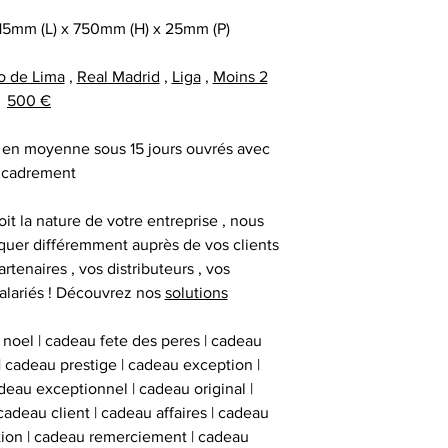
date précise ou si
important les con
15mm (L) x 750mm (H) x 25mm (P)
t
ainsi que des diff
Alors n’hésitez pa
s
o de Lima
,
Real Madrid
,
Liga
,
Moins 2
Nous sommes en m
Sportif pour trou
500 €
des adresses autr
CERTIFICAT 
facture ou de la ca
cadeau client
ré en moyenne sous 15 jours ouvrés avec
au moment d
remerciement | 
Tous nos articl
cadrement
fournisseur | cadea
accompagnés d'une
| cadeau sala
que la signature du
it la nature de votre entreprise , nous
exceptionnel | c
vous avez acqui
uer différemment auprès de vos clients
prestige | anim
première certific
artenaires , vos distributeurs , vos
animation challe
officiel d'authenti
alariés ! Découvrez nos
solutions
challenge distrib
qu’une deuxième ce
activation dig
 noel | cadeau fete des peres | cadeau
 | cadeau prestige | cadeau exception |
Chaque objet spor
eau exceptionnel | cadeau original |
Collectionneur Sp
cadeau client | cadeau affaires | cadeau
deux stickers 
ation | cadeau remerciement | cadeau