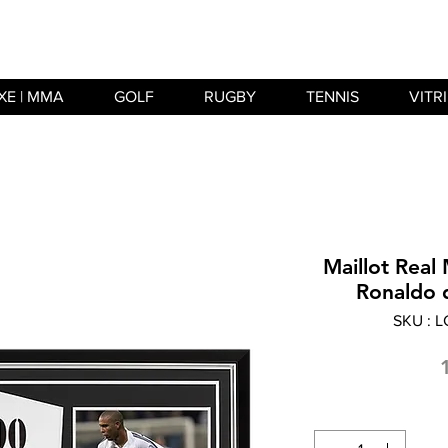
XE | MMA
GOLF
RUGBY
TENNIS
VITR
Maillot Real
Ronaldo 
SKU : 