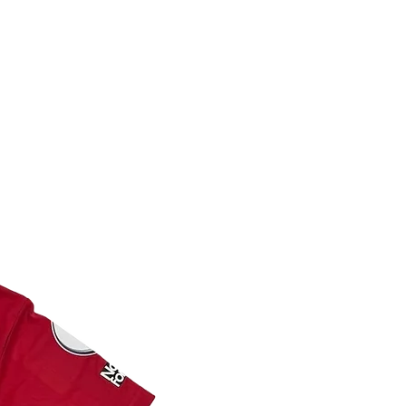
s l’un sur le certificat et l’autre
t sportif de collection .