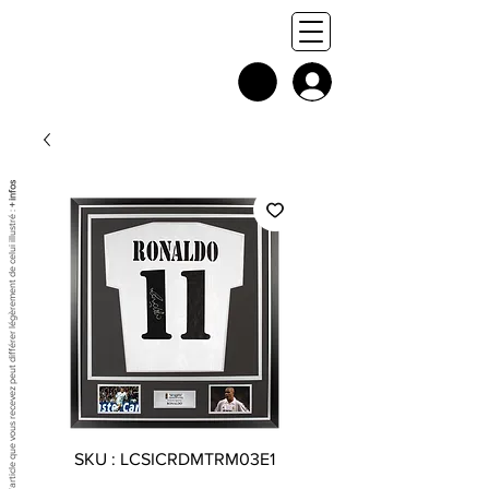
+ infos
Chaque exemplaire est unique, et l'article que vous recevez peut différer légèrement de celui illustré :
SKU : LCSICRDMTRM03E1