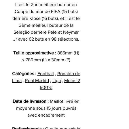
Il est le 2nd meilleur buteur en
Coupe du monde FIFA (15 buts)
derrière Klose (16 buts), et il est le
3ème meilleur buteur de la
Seleção derrière Pele et Neymar
Jr avec 62 buts en 98 sélections.
Taille approximative :
885mm (H)
x 780mm (L) x 30mm (P)
Catégories :
Football
,
Ronaldo de
Lima
,
Real Madrid
,
Liga
,
Moins 2
500 €
Date de livraison :
Maillot livré en
moyenne sous 15 jours ouvrés
avec encadrement
Professionnels :
Quelle que soit la