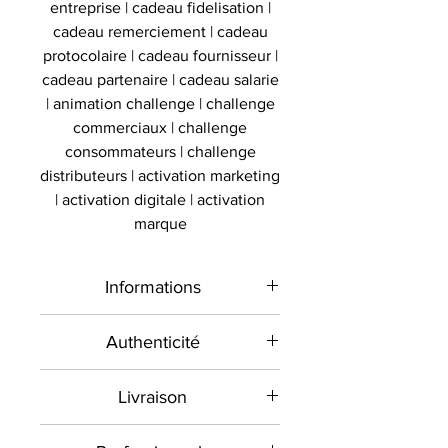
entreprise | cadeau fidelisation |
cadeau remerciement | cadeau
protocolaire | cadeau fournisseur |
cadeau partenaire | cadeau salarie
| animation challenge | challenge
commerciaux | challenge
consommateurs | challenge
distributeurs | activation marketing
| activation digitale | activation
marque
Informations
Type de
Maillot signé encadré
Authenticité
produit
Présent sur le marché
Livraison
international depuis 2012 et en
Sport
Football
France depuis 2020 , Le
Toutes les commandes sont