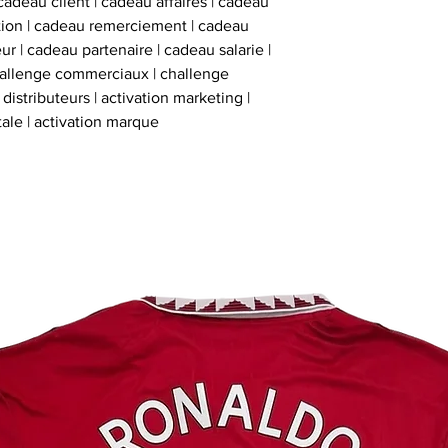
cadeau client | cadeau affaires | cadeau
inviolables , apposé
ation | cadeau remerciement | cadeau
sur l’ obje
ur | cadeau partenaire | cadeau salarie |
hallenge commerciaux | challenge
istributeurs | activation marketing |
tale | activation marque