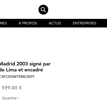
INES
À PROPOS
ACTUS
ENTREPRISES
 Madrid 2003 signé par
de Lima et encadré
LCSFCRDMTRM03EP1
Prix
1 599,00 €
Quantité
*