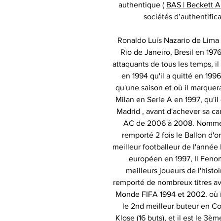
authentique (
BAS | Beckett A
sociétés d’authentific
Ronaldo Luís Nazario de Lima e
Rio de Janeiro, Bresil en 19
attaquants de tous les temps, 
en 1994 qu'il a quitté en 199
qu'une saison et où il marquera 
Milan en Serie A en 1997, qu'il
Madrid , avant d'achever sa c
AC de 2006 à 2008. Nommé au
remporté 2 fois le Ballon d'o
meilleur footballeur de l'année
européen en 1997, Il Feno
meilleurs joueurs de l'histo
remporté de nombreux titres av
Monde FIFA 1994 et 2002. où il 
le 2nd meilleur buteur en C
Klose (16 buts), et il est le 3è