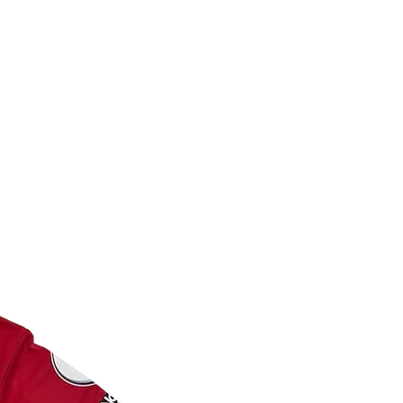
s l’un sur le certificat et l’autre
t sportif de collection .