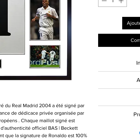
Ajout
Com
I
Type de produ
A
Présent sur le mar
Sport
en France depuis 2
ré du Real Madrid 2004 a été signé par
Signé par
commercialise des
Toutes les com
ance de dédicace privée organisée par
Pr
authentiques et cer
signature dans l
uropéens . Chaque maillot signé est
Équipe
les plus grandes
donc vous assurer 
Quelle que soit la 
d'authenticité officiel BAS | Beckett
actuels, à destin
à l'adresse et à l
pouvons vous aid
Compétition
nt que la signature de Ronaldo est 100%
particuliers : maill
livraison lorsque