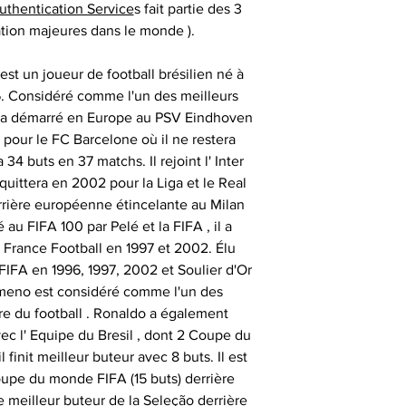
auprès de vos cl
uthentication Service
s fait partie des 3
, gants 
renseigner votre 
Certification
partenaires
ation majeures dans le monde ).
difficulté po
consommat
SESSIONS OF
st un joueur de football brésilien né à
- les articles no
Nos objets sportifs
76. Considéré comme l'un des meilleurs
Vous assurer que 
il a démarré en Europe au PSV Eindhoven
sont authentiqu
6 pour le FC Barcelone où il ne restera
importante, aus
- les articles e
- animer des
34 buts en 37 matchs. Il rejoint l' Inter
uniquement ob
temps de 
consommate
 quittera en 2002 pour la Liga et le Real
partenaires his
arrière européenne étincelante au Milan
séances de signat
- les articles en
- offrir des cadeau
 FIFA 100 par Pelé et la FIFA , il a
outre-atlantique s
émotionnels 
r France Football en 1997 et 2002. Élu
pass
 FIFA en 1996, 1997, 2002 et Soulier d'Or
Ces sociétés privé
- animer et eng
meno est considéré comme l'un des
fournir ces ma
Le délai de liv
ire du football . Ronaldo a également
collection aupr
tran
ec l' Equipe du Bresil , dont 2 Coupe du
monde , possède
- animer des
finit meilleur buteur avec 8 buts. Il est
différents sportifs
Veuillez nous co
oupe du monde FIFA (15 buts) derrière
sont amenés à sig
particulièrement u
- et tout type d'a
me meilleur buteur de la Seleção derrière
qui peut expli