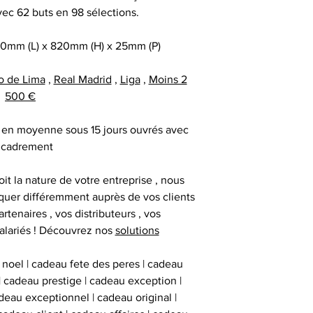
date précise ou si
vec 62 buts en 98 sélections.
important les con
t
ainsi que des diff
Alors n’hésitez pa
0mm (L) x 820mm (H) x 25mm (P)
s
Nous sommes en m
Sportif pour trou
des adresses autr
o de Lima
,
Real Madrid
,
Liga
,
Moins 2
CERTIFICAT 
facture ou de la ca
cadeau client
500 €
au moment d
remerciement | 
Tous nos articl
fournisseur | cadea
ré en moyenne sous 15 jours ouvrés avec
accompagnés d'une
| cadeau sala
cadrement
que la signature du
exceptionnel | c
vous avez acqui
prestige | anim
it la nature de votre entreprise , nous
première certific
animation challe
uer différemment auprès de vos clients
officiel d'authenti
challenge distrib
artenaires , vos distributeurs , vos
qu’une deuxième ce
activation dig
alariés ! Découvrez nos
solutions
 noel | cadeau fete des peres | cadeau
Chaque objet spor
 | cadeau prestige | cadeau exception |
Collectionneur Sp
eau exceptionnel | cadeau original |
deux stickers 