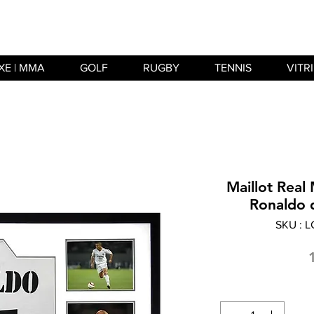
XE | MMA
GOLF
RUGBY
TENNIS
VITR
Maillot Real
Ronaldo 
SKU : 