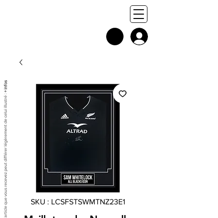
+ infos
Chaque exemplaire est unique, et l'article que vous recevez peut différer légèrement de celui illustré :
SKU : LCSFSTSWMTNZ23E1