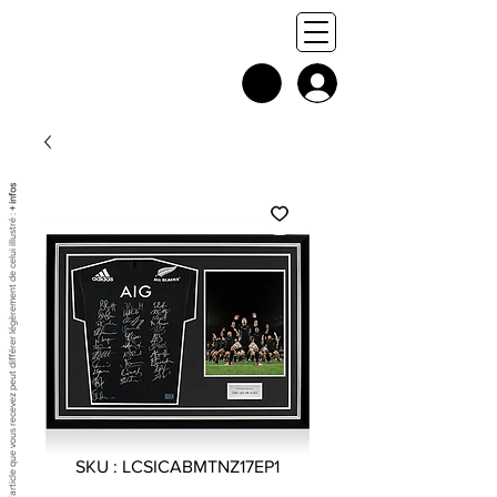
+ infos
Chaque exemplaire est unique, et l'article que vous recevez peut différer légèrement de celui illustré :
SKU : LCSICABMTNZ17EP1