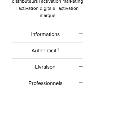
distributeurs | activation marketing
| activation digitale | activation
marque
Informations
Type de
Maillot signé
Authenticité
produit
Présent sur le marché
Livraison
international depuis 2012 et en
Sport
Rugby
France depuis 2020 Le
Toutes les commandes sont
Signé par
Professionnels
Richie McCaw
Collectionneur Sportif
envoyées contre signature dans la
commercialise des objets sportifs
mesure du possible. Veuillez
Quelle que soit la nature de votre
Équipe
All Blacks ,
de collection authentiques et
donc vous assurer qu'une
entreprise , nous pouvons vous
Nouvelle
certifiés signés ou dédicacés par
personne est disponible à
aider à communiquer
Zélande
les plus grandes légendes du
l'adresse et à la date prévue par
différemment auprès de vos
sport et sportifs actuels, à
l'organisme de livraison lorsque
Objets similaires :
clients vos fournisseurs vos
Compétition
Nations
destination des professionnels et
vous passez votre commande, et
partenaires vos distributeurs vos