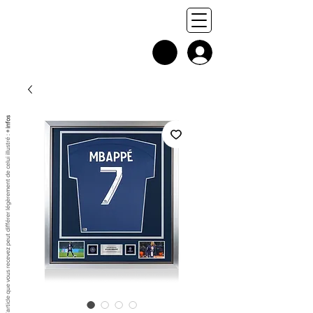
+ infos
Chaque exemplaire est unique, et l'article que vous recevez peut différer légèrement de celui illustré :