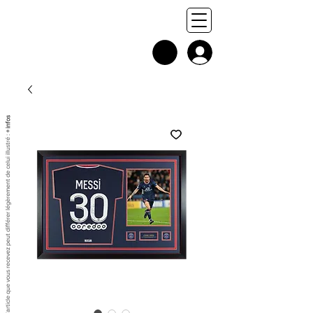
+ infos
Chaque exemplaire est unique, et l'article que vous recevez peut différer légèrement de celui illustré :