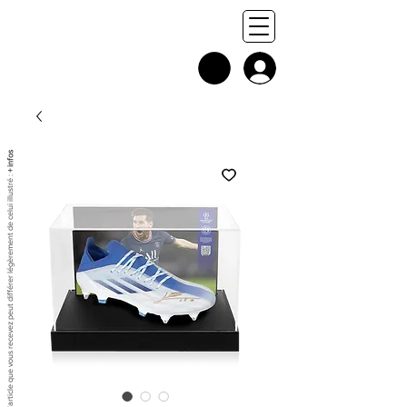
+ infos
Chaque exemplaire est unique, et l'article que vous recevez peut différer légèrement de celui illustré :