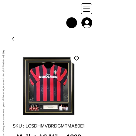
+ infos
Chaque exemplaire est unique, et l'article que vous recevez peut différer légèrement de celui illustré :
SKU : LCSDHMVBRDGMTMA89E1