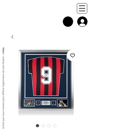
+ infos
Chaque exemplaire est unique, et l'article que vous recevez peut différer légèrement de celui illustré :