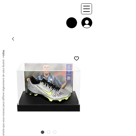
+ infos
Chaque exemplaire est unique, et l'article que vous recevez peut différer légèrement de celui illustré :