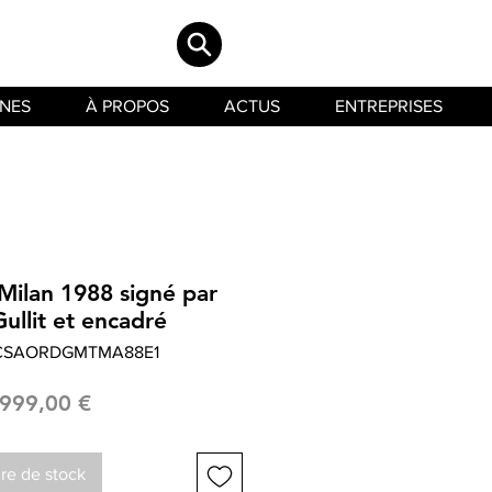
INES
À PROPOS
ACTUS
ENTREPRISES
Milan 1988 signé par
ullit et encadré
LCSAORDGMTMA88E1
Prix
999,00 €
re de stock