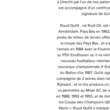
à Utrecht par l'un de nos part
est accompagné d'un certificat
signature de Gul
Ruud Gullit , né Rudi Dil, est
Amsterdam, Pays Bas en 1962. 
poste de milieu de terrain offe
la coupe des Pays Bas , et a
l'année en 1984 avec le Feyenoo
au PSV Eindhoven où il va véri
nouveau footballeur néerland
nouveaux championnats d' Eredi
du Ballon d'or 1987. Gullit si
compagnie de 2 autres stars né
Rijkaard , et le trio produira u
va permettre au Milan AC de re
en 1988, 1992 et 1993, et de do
les Coupe des Champions UEF
Noire », Ruud Gullit a marqué 