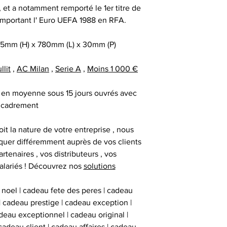
au moment d
remerciement | 
, et a notamment remporté le 1er titre de
Tous nos articl
fournisseur | cadea
remportant l' Euro UEFA 1988 en RFA.
accompagnés d'une
| cadeau sala
que la signature du
exceptionnel | c
5mm (H) x 780mm (L) x 30mm (P)
vous avez acqui
prestige | anim
première certific
animation challe
lit
,
AC Milan
,
Serie A
,
Moins 1 000 €
officiel d'authenti
challenge distrib
qu’une deuxième ce
activation dig
ré en moyenne sous 15 jours ouvrés avec
cadrement
Chaque objet spor
it la nature de votre entreprise , nous
Collectionneur Sp
uer différemment auprès de vos clients
deux stickers 
artenaires , vos distributeurs , vos
inviolables , apposé
alariés ! Découvrez nos
solutions
sur l’ obje
 noel | cadeau fete des peres | cadeau
 | cadeau prestige | cadeau exception |
eau exceptionnel | cadeau original |
cadeau client | cadeau affaires | cadeau