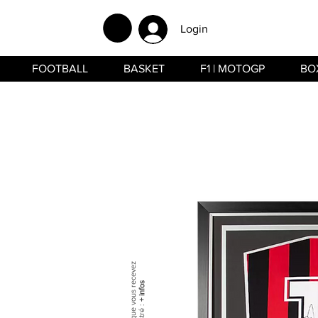
Login
FOOTBALL
BASKET
F1 | MOTOGP
BO
+ infos