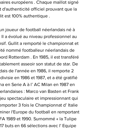
enaires européens . Chaque maillot signé
importante, aus
- les articles e
- animer des
 d'authenticité officiel prouvant que la
uniquement ob
temps de 
consommate
lit est 100% authentique .
partenaires his
séances de signat
- les articles en
- offrir des cadeau
 un joueur de football néerlandais né à
outre-atlantique s
émotionnels 
Il a évolué au niveau professionnel au
pass
nsif. Gullit a remporté le championnat et
Ces sociétés privé
- animer et eng
 été nommé footballeur néerlandais de
fournir ces ma
Le délai de liv
rd Rotterdam . En 1985, il est transféré
collection aupr
tran
tablement asseoir son statut de star. De
monde , possède
- animer des
ais de l'année en 1986, il remporte 2
différents sportifs
Veuillez nous co
visie en 1986 et 1987, et a été gratifié
sont amenés à sig
particulièrement u
- et tout type d'a
gna en Serie A à l’ AC Milan en 1987 en
qui peut expli
date précise ou si
erlandaises : Marco van Basten et Frank
important les con
t
n jeu spectaculaire et impressionnant qui
ainsi que des diff
Alors n’hésitez pa
mporter 3 fois le Championnat d’ Italie
s
Nous sommes en m
Sportif pour trou
miner l'Europe du football en remportant
des adresses autr
A 1989 et 1990. Surnommé « la Tulipe
CERTIFICAT 
facture ou de la ca
cadeau client
17 buts en 66 sélections avec l' Equipe