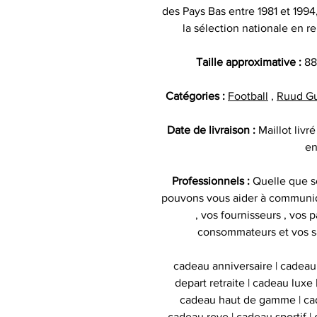
des Pays Bas entre 1981 et 1994
la sélection nationale en 
Taille approximative :
88
Catégories :
Football
,
Ruud Gul
Date de livraison :
Maillot liv
en
Professionnels :
Quelle que so
pouvons vous aider à communiq
, vos fournisseurs , vos p
consommateurs et vos s
cadeau anniversaire | cadeau
depart retraite | cadeau luxe
cadeau haut de gamme | cad
cadeau reve | cadeau sportif | 