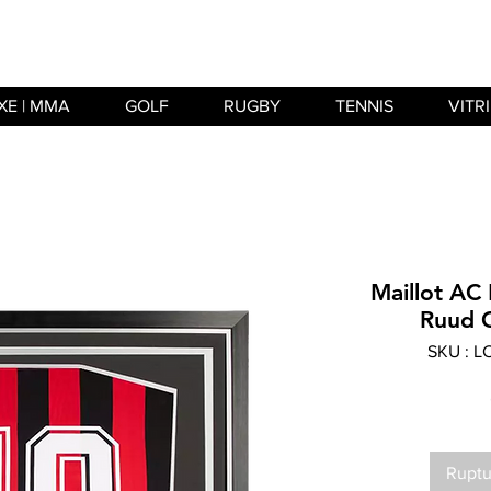
XE | MMA
GOLF
RUGBY
TENNIS
VITR
Maillot AC 
Ruud G
SKU : 
Ruptu