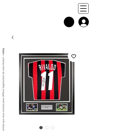
+ infos
Chaque exemplaire est unique, et l'article que vous recevez peut différer légèrement de celui illustré :