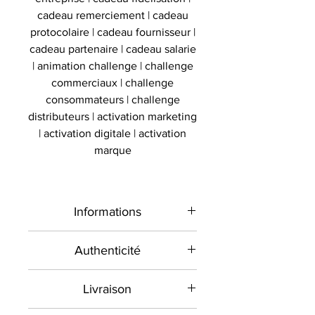
cadeau remerciement | cadeau
protocolaire | cadeau fournisseur |
cadeau partenaire | cadeau salarie
| animation challenge | challenge
commerciaux | challenge
consommateurs | challenge
distributeurs | activation marketing
| activation digitale | activation
marque
Informations
Type de
Maillot signé
Authenticité
produit
encadré
Présent sur le marché
Livraison
international depuis 2012 et en
Sport
Football
France depuis 2020 , Le