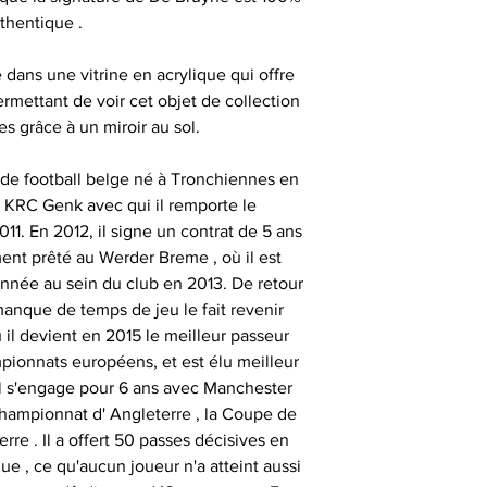
importante, aus
thentique .
- les articles e
- animer des
uniquement ob
temps de 
consommate
partenaires his
dans une vitrine en acrylique qui offre
séances de signat
ermettant de voir cet objet de collection
- les articles en
- offrir des cadeau
es grâce à un miroir au sol.
outre-atlantique s
émotionnels 
pass
Ces sociétés privé
 de football belge né à Tronchiennes en
- animer et eng
fournir ces ma
le KRC Genk avec qui il remporte le
Le délai de liv
collection aupr
1. En 2012, il signe un contrat de 5 ans
tran
monde , possède
ent prêté au Werder Breme , où il est
- animer des
différents sportifs
’année au sein du club en 2013. De retour
Veuillez nous co
sont amenés à sig
anque de temps de jeu le fait revenir
particulièrement u
- et tout type d'a
qui peut expli
il devient en 2015 le meilleur passeur
date précise ou si
important les con
mpionnats européens, et est élu meilleur
t
ainsi que des diff
 il s'engage pour 6 ans avec Manchester
Alors n’hésitez pa
s
Championnat d' Angleterre , la Coupe de
Nous sommes en m
Sportif pour trou
rre . Il a offert 50 passes décisives en
des adresses autr
CERTIFICAT 
e , ce qu'aucun joueur n'a atteint aussi
facture ou de la ca
cadeau client