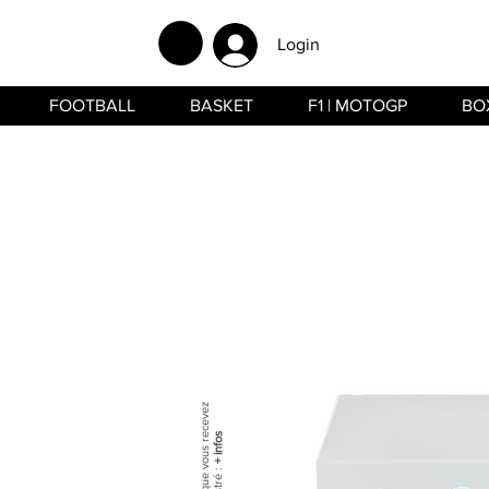
Login
FOOTBALL
BASKET
F1 | MOTOGP
BO
+ infos