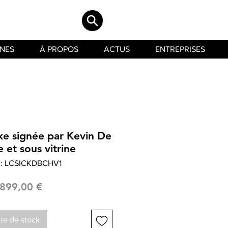
INES
À PROPOS
ACTUS
ENTREPRISES
ke signée par Kevin De
 et sous vitrine
 : LCSICKDBCHV1
Prix
899,00 €
re de stock