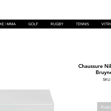
XE | MMA
GOLF
RUGBY
TENNIS
VITR
Chaussure Ni
Bruyne
SKU
Ruptu