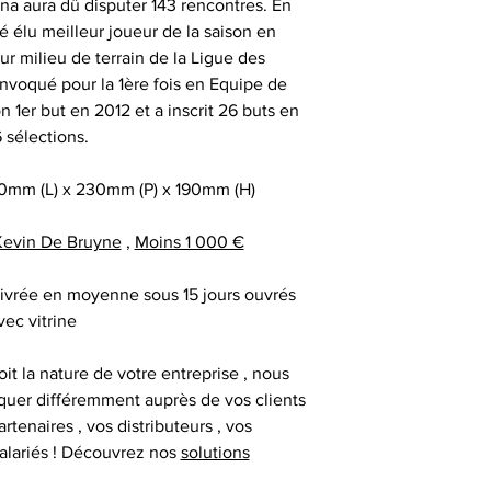
a aura dû disputer 143 rencontres. En
au moment d
remerciement | 
Tous nos articl
 élu meilleur joueur de la saison en
fournisseur | cadea
accompagnés d'une
ur milieu de terrain de la Ligue des
| cadeau sala
que la signature du
nvoqué pour la 1ère fois en Equipe de
exceptionnel | c
vous avez acqui
 1er but en 2012 et a inscrit 26 buts en
prestige | anim
première certific
 sélections.
animation challe
officiel d'authenti
challenge distrib
qu’une deuxième ce
0mm (L) x 230mm (P) x 190mm (H)
activation dig
Kevin De Bruyne
,
Moins 1 000 €
Chaque objet spor
Collectionneur Sp
ivrée en moyenne sous 15 jours ouvrés
deux stickers 
vec vitrine
inviolables , apposé
sur l’ obje
it la nature de votre entreprise , nous
uer différemment auprès de vos clients
artenaires , vos distributeurs , vos
alariés ! Découvrez nos
solutions