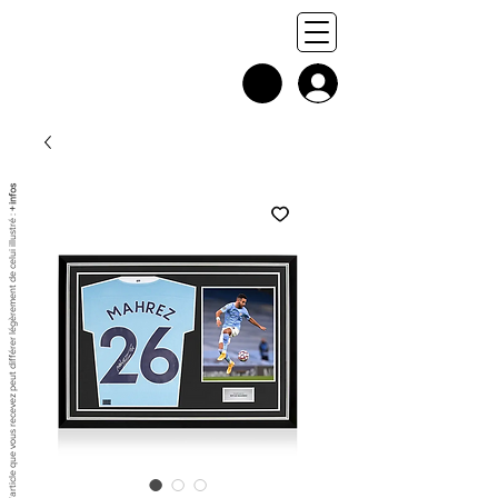
+ infos
Chaque exemplaire est unique, et l'article que vous recevez peut différer légèrement de celui illustré :