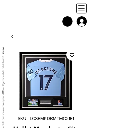
+ infos
Chaque exemplaire est unique, et l'article que vous recevez peut différer légèrement de celui illustré :
SKU : LCSEMKDBMTMC21E1