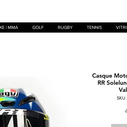
XE | MMA
GOLF
RUGBY
TENNIS
VITR
Casque Moto
RR Solelun
Val
SKU 