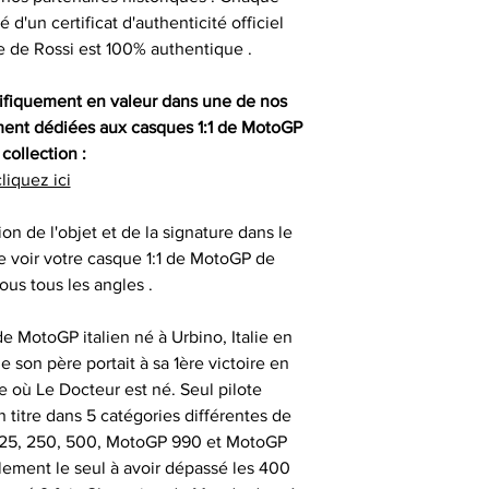
sont authentiqu
'un certificat d'authenticité officiel
importante, aus
e de Rossi est 100% authentique .
- les articles e
- animer des
uniquement ob
temps de 
consommate
partenaires his
ifiquement en valeur dans une de nos
séances de signat
ment dédiées aux casques 1:1 de MotoGP
- les articles en
- offrir des cadeau
collection :
outre-atlantique s
émotionnels 
liquez ici
pass
Ces sociétés privé
- animer et eng
fournir ces ma
ion de l'objet et de la signature dans le
Le délai de liv
collection aupr
e voir votre casque 1:1 de MotoGP de
tran
monde , possède
ous tous les angles .
- animer des
différents sportifs
Veuillez nous co
sont amenés à sig
de MotoGP italien né à Urbino, Italie en
particulièrement u
- et tout type d'a
qui peut expli
e son père portait à sa 1ère victoire en
date précise ou si
important les con
e où Le Docteur est né. Seul pilote
t
ainsi que des diff
 titre dans 5 catégories différentes de
Alors n’hésitez pa
s
(125, 250, 500, MotoGP 990 et MotoGP
Nous sommes en m
Sportif pour trou
lement le seul à avoir dépassé les 400
des adresses autr
CERTIFICAT 