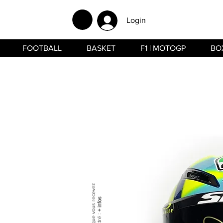
Login
FOOTBALL
BASKET
F1 | MOTOGP
BO
+ infos