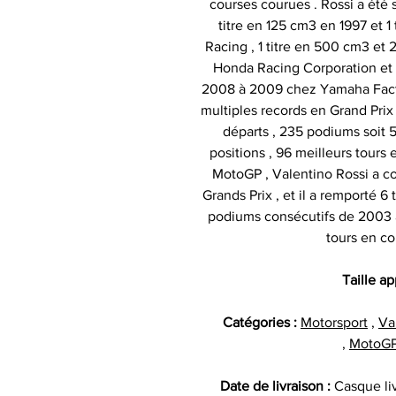
courses courues . Rossi a été
titre en 125 cm3 en 1997 et 1
Racing , 1 titre en 500 cm3 et
Honda Racing Corporation et 
2008 à 2009 chez Yamaha Facto
multiples records en Grand Prix
départs , 235 podiums soit 5
positions , 96 meilleurs tours 
MotoGP , Valentino Rossi a c
Grands Prix , et il a remporté 6 
podiums consécutifs de 2003 à 
tours en co
Taille a
Catégories :
Motorsport
,
Va
,
MotoG
Date de livraison :
Casque li