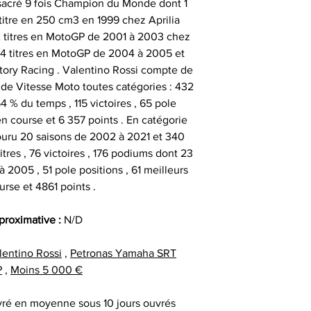
 sacré 9 fois Champion du Monde dont 1
facture ou de la ca
cadeau client
 titre en 250 cm3 en 1999 chez Aprilia
au moment d
remerciement | 
Tous nos articl
 2 titres en MotoGP de 2001 à 2003 chez
fournisseur | cadea
accompagnés d'une
4 titres en MotoGP de 2004 à 2005 et
| cadeau sala
que la signature du
ry Racing . Valentino Rossi compte de
exceptionnel | c
vous avez acqui
 de Vitesse Moto toutes catégories : 432
prestige | anim
première certific
4 % du temps , 115 victoires , 65 pole
animation challe
officiel d'authenti
en course et 6 357 points . En catégorie
challenge distrib
qu’une deuxième ce
ouru 20 saisons de 2002 à 2021 et 340
activation dig
titres , 76 victoires , 176 podiums dont 23
2005 , 51 pole positions , 61 meilleurs
Chaque objet spor
urse et 4861 points .
Collectionneur Sp
deux stickers 
pproximative :
N/D
inviolables , apposé
sur l’ obje
lentino Rossi
,
Petronas Yamaha SRT
P
,
Moins 5 000 €
vré en moyenne sous 10 jours ouvrés