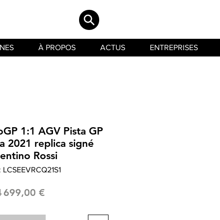
INES
À PROPOS
ACTUS
ENTREPRISES
GP 1:1 AGV Pista GP
a 2021 replica signé
entino Rossi
: LCSEEVRCQ21S1
Prix
4 699,00 €