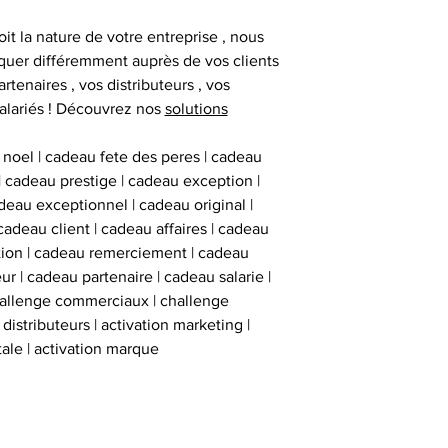
it la nature de votre entreprise , nous
uer différemment auprès de vos clients
artenaires , vos distributeurs , vos
alariés ! Découvrez nos
solutions
 noel | cadeau fete des peres | cadeau
 | cadeau prestige | cadeau exception |
eau exceptionnel | cadeau original |
cadeau client | cadeau affaires | cadeau
ation | cadeau remerciement | cadeau
ur | cadeau partenaire | cadeau salarie |
hallenge commerciaux | challenge
istributeurs | activation marketing |
tale | activation marque