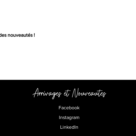
Mail
 des nouveautés !
Arrivages et
Nouveautes
Facebook
Instagram
LinkedIn