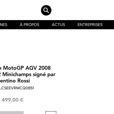
INES
À PROPOS
ACTUS
ENTREPRISES
ue MotoGP AGV 2008
2 Minichamps signé par
entino Rossi
 LCSEEVRMCQ08S1
Prix
1 499,00 €