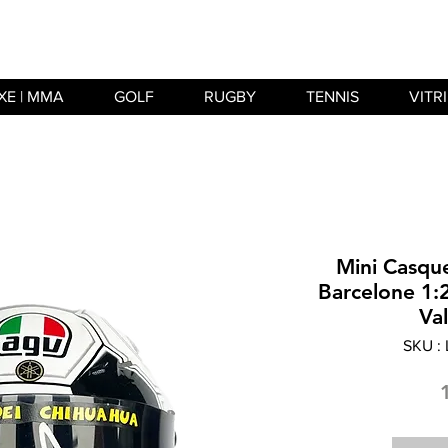
XE | MMA
GOLF
RUGBY
TENNIS
VITR
Mini Casq
Barcelone 1:
Val
SKU :