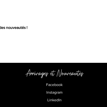
Mail
 des nouveautés !
Arrivages et
Nouveautes
Facebook
Instagram
LinkedIn