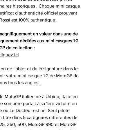
sont authentiqu
enaires historiques . Chaque mini casque
importante, aus
ificat d'authenticité officiel prouvant
- les articles e
- animer des
uniquement ob
 Rossi est 100% authentique .
temps de 
consommate
partenaires his
séances de signat
 magnifiquement en valeur dans une de
- les articles en
- offrir des cadeau
iquement dédiées aux mini casques 1:2
outre-atlantique s
émotionnels 
P de collection :
pass
Ces sociétés privé
liquez ici
- animer et eng
fournir ces ma
Le délai de liv
collection aupr
ion de l'objet et de la signature dans le
tran
monde , possède
oir votre mini casque 1:2 de MotoGP de
- animer des
différents sportifs
ous tous les angles .
Veuillez nous co
sont amenés à sig
particulièrement u
- et tout type d'a
qui peut expli
de MotoGP italien né à Urbino, Italie en
date précise ou si
important les con
e son père portait à sa 1ère victoire en
t
ainsi que des diff
e où Le Docteur est né. Seul pilote
Alors n’hésitez pa
s
 titre dans 5 catégories différentes de
Nous sommes en m
Sportif pour trou
(125, 250, 500, MotoGP 990 et MotoGP
des adresses autr
CERTIFICAT 