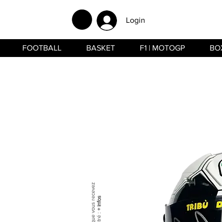
Login
FOOTBALL
BASKET
F1 | MOTOGP
BO
+ infos