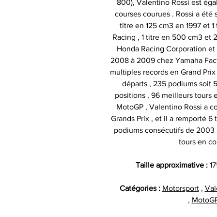
800), Valentino Rossi est éga
courses courues . Rossi a été
titre en 125 cm3 en 1997 et 1
Racing , 1 titre en 500 cm3 et
Honda Racing Corporation et 
2008 à 2009 chez Yamaha Facto
multiples records en Grand Prix
départs , 235 podiums soit 5
positions , 96 meilleurs tours 
MotoGP , Valentino Rossi a c
Grands Prix , et il a remporté 6 
podiums consécutifs de 2003 à 
tours en co
Taille approximative :
17
Catégories :
Motorsport
,
Val
,
MotoG