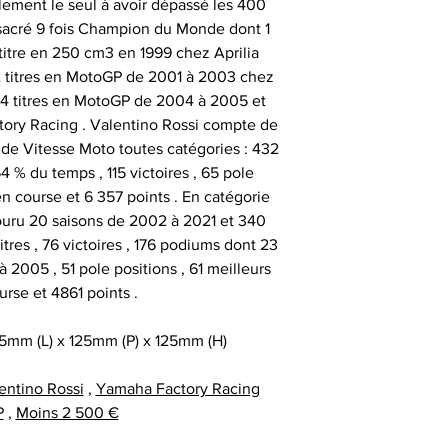
lement le seul à avoir dépassé les 400
facture ou de la ca
cadeau client
 sacré 9 fois Champion du Monde dont 1
au moment d
remerciement | 
Tous nos articl
 titre en 250 cm3 en 1999 chez Aprilia
fournisseur | cadea
accompagnés d'une
 2 titres en MotoGP de 2001 à 2003 chez
| cadeau sala
que la signature du
4 titres en MotoGP de 2004 à 2005 et
exceptionnel | c
vous avez acqui
ry Racing . Valentino Rossi compte de
prestige | anim
première certific
 de Vitesse Moto toutes catégories : 432
animation challe
officiel d'authenti
4 % du temps , 115 victoires , 65 pole
challenge distrib
qu’une deuxième ce
en course et 6 357 points . En catégorie
activation dig
ouru 20 saisons de 2002 à 2021 et 340
titres , 76 victoires , 176 podiums dont 23
Chaque objet spor
2005 , 51 pole positions , 61 meilleurs
Collectionneur Sp
urse et 4861 points .
deux stickers 
inviolables , apposé
5mm (L) x 125mm (P) x 125mm (H)
sur l’ obje
entino Rossi
,
Yamaha Factory Racing
P
,
Moins 2 500 €