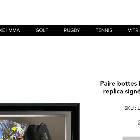
XE | MMA
GOLF
RUGBY
TENNIS
VITR
Paire botte
replica sign
SKU :