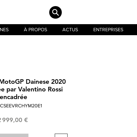
INES
À PROPOS
ACTUS
ENTREPRISES
s MotoGP Dainese 2020
ée par Valentino Rossi
encadrée
 LCSEEVRCHYM20E1
Prix
2 999,00 €