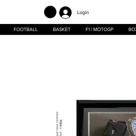
Login
FOOTBALL
BASKET
F1 | MOTOGP
BO
+ infos