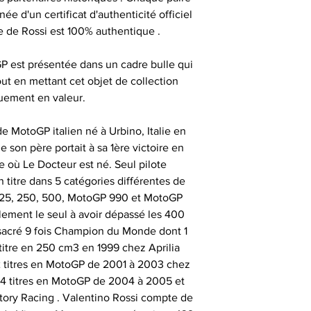
sont authentiqu
e d'un certificat d'authenticité officiel
importante, aus
e de Rossi est 100% authentique .
- les articles e
- animer des
uniquement ob
temps de 
consommate
partenaires his
P est présentée dans un cadre bulle qui
séances de signat
out en mettant cet objet de collection
- les articles en
- offrir des cadeau
uement en valeur.
outre-atlantique s
émotionnels 
pass
Ces sociétés privé
de MotoGP italien né à Urbino, Italie en
- animer et eng
fournir ces ma
e son père portait à sa 1ère victoire en
Le délai de liv
collection aupr
e où Le Docteur est né. Seul pilote
tran
monde , possède
 titre dans 5 catégories différentes de
- animer des
différents sportifs
(125, 250, 500, MotoGP 990 et MotoGP
Veuillez nous co
sont amenés à sig
lement le seul à avoir dépassé les 400
particulièrement u
- et tout type d'a
qui peut expli
 sacré 9 fois Champion du Monde dont 1
date précise ou si
important les con
 titre en 250 cm3 en 1999 chez Aprilia
t
ainsi que des diff
 2 titres en MotoGP de 2001 à 2003 chez
Alors n’hésitez pa
s
4 titres en MotoGP de 2004 à 2005 et
Nous sommes en m
Sportif pour trou
ry Racing . Valentino Rossi compte de
des adresses autr
CERTIFICAT 