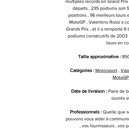
multiples records en Grand Prix
départs , 235 podiums soit 5
positions , 96 meilleurs tours 
MotoGP , Valentino Rossi a c
Grands Prix , et il a remporté 6 
podiums consécutifs de 2003 à 
tours en co
Taille approximative :
850
Catégories :
Motorsport
,
Vale
MotoGP
Date de livraison :
Paire de b
ouvrés 
Professionnels :
Quelle que so
pouvons vous aider à communiq
, vos fournisseurs , vos p