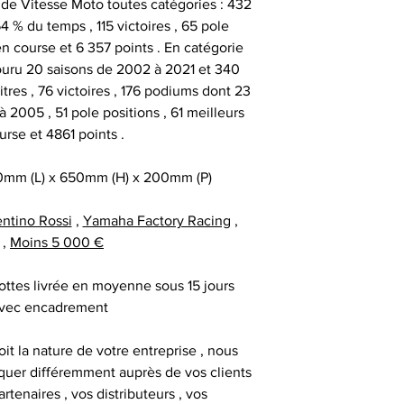
 de Vitesse Moto toutes catégories : 432
facture ou de la ca
cadeau client
4 % du temps , 115 victoires , 65 pole
au moment d
remerciement | 
Tous nos articl
en course et 6 357 points . En catégorie
fournisseur | cadea
accompagnés d'une
ouru 20 saisons de 2002 à 2021 et 340
| cadeau sala
que la signature du
titres , 76 victoires , 176 podiums dont 23
exceptionnel | c
vous avez acqui
2005 , 51 pole positions , 61 meilleurs
prestige | anim
première certific
urse et 4861 points .
animation challe
officiel d'authenti
challenge distrib
qu’une deuxième ce
mm (L) x 650mm (H) x 200mm (P)
activation dig
ntino Rossi
,
Yamaha Factory Racing
,
Chaque objet spor
,
Moins 5 000 €
Collectionneur Sp
deux stickers 
ottes livrée en moyenne sous 15 jours
inviolables , apposé
avec encadrement
sur l’ obje
it la nature de votre entreprise , nous
uer différemment auprès de vos clients
artenaires , vos distributeurs , vos