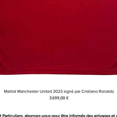
Maillot Manchester United 2023 signé par Cristiano Ronaldo
Aperçu rapide
Prix
3 699,00 €
t Particuliers, abonnez-vous pour être informés des arrivages et