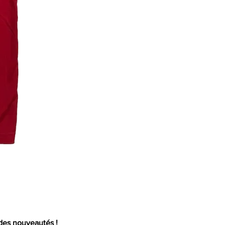
Mail
 des nouveautés !