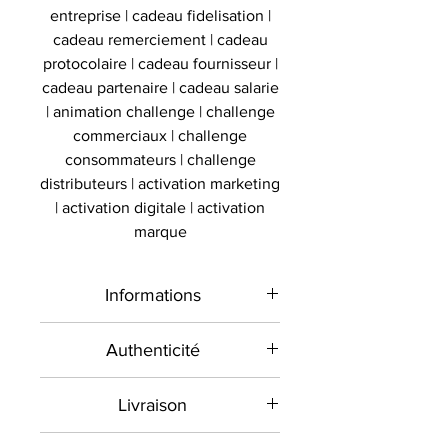
entreprise | cadeau fidelisation |
cadeau remerciement | cadeau
protocolaire | cadeau fournisseur |
cadeau partenaire | cadeau salarie
| animation challenge | challenge
commerciaux | challenge
consommateurs | challenge
distributeurs | activation marketing
| activation digitale | activation
marque
Informations
Type de
Vitrine
Authenticité
produit
chaussure
Présent sur le marché
Livraison
international depuis 2012 et en
Sport
Golf
France depuis 2020 , Le
Toutes les commandes sont