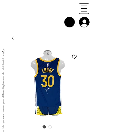
+ infos
Chaque exemplaire est unique, et l'article que vous recevez peut différer légèrement de celui illustré :