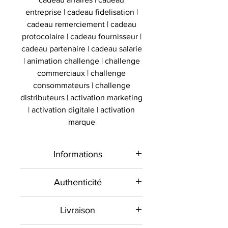
entreprise | cadeau fidelisation |
cadeau remerciement | cadeau
protocolaire | cadeau fournisseur |
cadeau partenaire | cadeau salarie
| animation challenge | challenge
commerciaux | challenge
consommateurs | challenge
distributeurs | activation marketing
| activation digitale | activation
marque
Informations
Type de
Buste
Authenticité
produit
maillot
Présent sur le marché
Livraison
international depuis 2012 et en
Sport
Basket
France depuis 2020 , Le