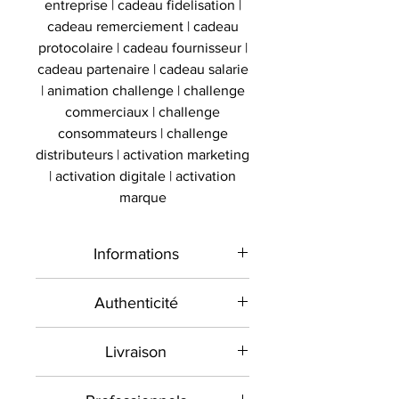
entreprise | cadeau fidelisation |
cadeau remerciement | cadeau
protocolaire | cadeau fournisseur |
cadeau partenaire | cadeau salarie
| animation challenge | challenge
commerciaux | challenge
consommateurs | challenge
distributeurs | activation marketing
| activation digitale | activation
marque
Informations
Type de
Vitrine
Authenticité
produit
balle
Présent sur le marché
Livraison
international depuis 2012 et en
Sport
Golf
France depuis 2020 , Le
Toutes les commandes sont