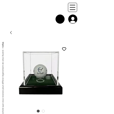
+ infos
Chaque exemplaire est unique, et l'article que vous recevez peut différer légèrement de celui illustré :