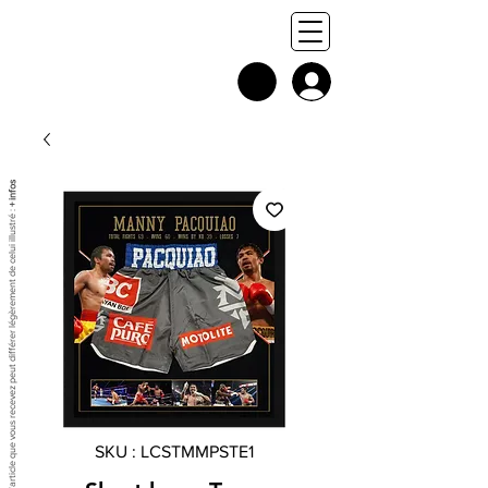
+ infos
Chaque exemplaire est unique, et l'article que vous recevez peut différer légèrement de celui illustré :
SKU : LCSTMMPSTE1