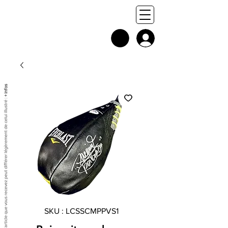
+ infos
Chaque exemplaire est unique, et l'article que vous recevez peut différer légèrement de celui illustré :
SKU : LCSSCMPPVS1