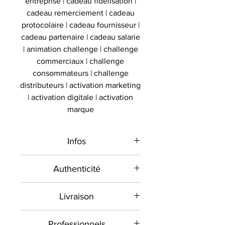
entreprise | cadeau fidelisation |
cadeau remerciement | cadeau
protocolaire | cadeau fournisseur |
cadeau partenaire | cadeau salarie
| animation challenge | challenge
commerciaux | challenge
consommateurs | challenge
distributeurs | activation marketing
| activation digitale | activation
marque
Infos
Type de
Poire de
Authenticité
produit
vitesse signée
Présent sur le marché
Livraison
international depuis 2012 et en
Sport
Boxe
France depuis 2020 , Le
Toutes les commandes sont
Signé par
Professionnels
Manny
Collectionneur Sportif