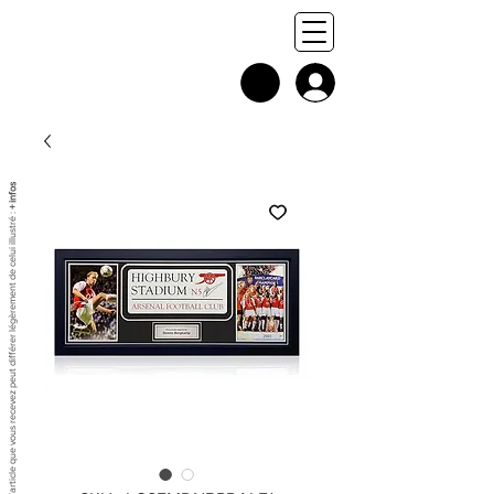
+ infos
Chaque exemplaire est unique, et l'article que vous recevez peut différer légèrement de celui illustré :