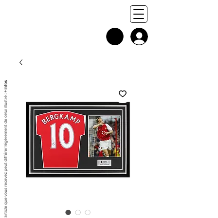
+ infos
Chaque exemplaire est unique, et l'article que vous recevez peut différer légèrement de celui illustré :