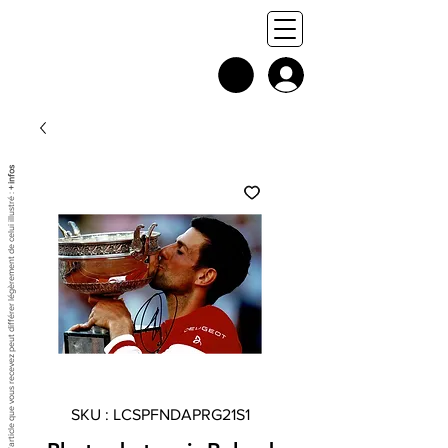
+ infos
Chaque exemplaire est unique, et l'article que vous recevez peut différer légèrement de celui illustré :
SKU : LCSPFNDAPRG21S1