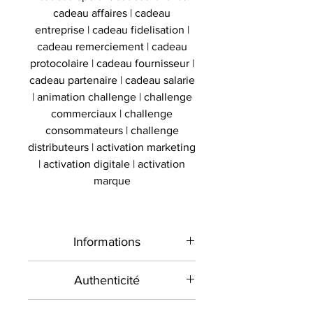
cadeau affaires | cadeau
entreprise | cadeau fidelisation |
cadeau remerciement | cadeau
protocolaire | cadeau fournisseur |
cadeau partenaire | cadeau salarie
| animation challenge | challenge
commerciaux | challenge
consommateurs | challenge
distributeurs | activation marketing
| activation digitale | activation
marque
Informations
Type de
Balle signée
Authenticité
produit
sous vitrine
Présent sur le marché