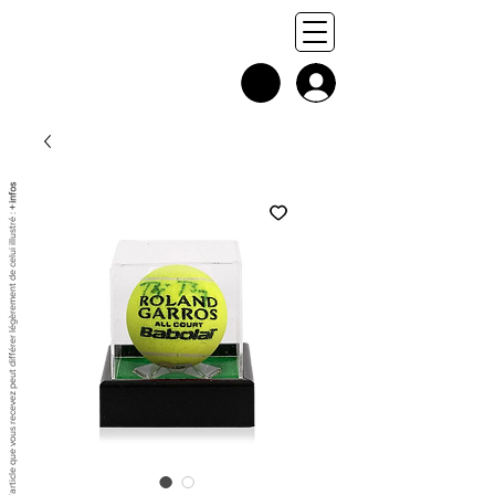
+ infos
Chaque exemplaire est unique, et l'article que vous recevez peut différer légèrement de celui illustré :