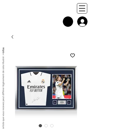
+ infos
Chaque exemplaire est unique, et l'article que vous recevez peut différer légèrement de celui illustré :