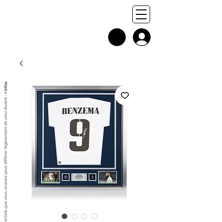
+ infos
Chaque exemplaire est unique, et l'article que vous recevez peut différer légèrement de celui illustré :