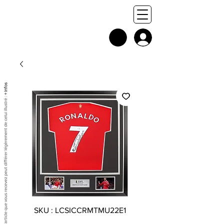
+ infos
Chaque exemplaire est unique, et l'article que vous recevez peut différer légèrement de celui illustré :
SKU : LCSICCRMTMU22E1