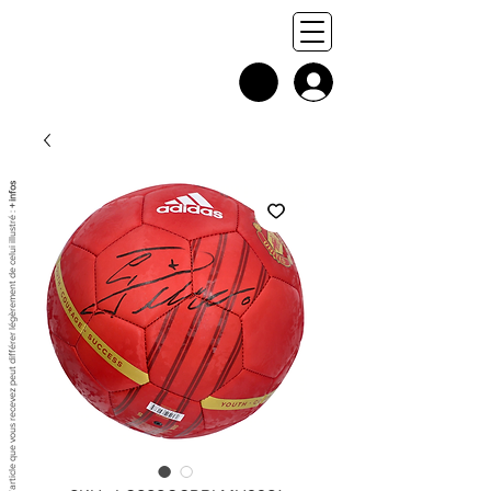
+ infos
Chaque exemplaire est unique, et l'article que vous recevez peut différer légèrement de celui illustré :